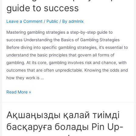
guide to success
at
the
Leave a Comment
/
Public
/ By
admlnlx
Casino
Mastering gambling strategies a step-by-step guide to
success Understanding the Basics of Gambling Strategies
Before diving into specific gambling strategies, it’s essential to
understand the basic principles that govern all forms of
gambling. At its core, gambling involves risk and chance, with
outcomes that are often unpredictable. Knowing the odds and
how they work is …
Mastering
Read More »
gambling
strategies
Ақшаңызды қалай тиімді
a
step-
басқаруға болады Pin Up-
by-