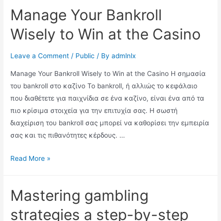
para
Manage Your Bankroll
maximizar
tus
Wisely to Win at the Casino
ganancias
en
Leave a Comment
/
Public
/ By
admlnlx
el
Manage Your Bankroll Wisely to Win at the Casino Η σημασία
casino
του bankroll στο καζίνο Το bankroll, ή αλλιώς το κεφάλαιο
που διαθέτετε για παιχνίδια σε ένα καζίνο, είναι ένα από τα
πιο κρίσιμα στοιχεία για την επιτυχία σας. Η σωστή
διαχείριση του bankroll σας μπορεί να καθορίσει την εμπειρία
σας και τις πιθανότητες κέρδους. …
Manage
Read More »
Your
Bankroll
Mastering gambling
Wisely
to
strategies a step-by-step
Win