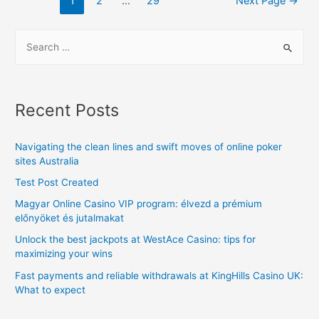
1
2
…
29
Next Page
→
pagination
болады
Pin
S
Up-
e
ның
a
кеңестеріне
r
Recent Posts
назар
c
салыңыз
h
Navigating the clean lines and swift moves of online poker
f
sites Australia
o
Test Post Created
r
Magyar Online Casino VIP program: élvezd a prémium
:
előnyöket és jutalmakat
Unlock the best jackpots at WestAce Casino: tips for
maximizing your wins
Fast payments and reliable withdrawals at KingHills Casino UK:
What to expect