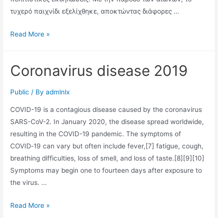
τυχερό παιχνίδι εξελίχθηκε, αποκτώντας διάφορες …
Gambling
Read More »
in
Culture
Coronavirus disease 2019
A
Look
Public
/ By
admlnlx
Back
from
COVID-19 is a contagious disease caused by the coronavirus
Winmasters
SARS-CoV-2. In January 2020, the disease spread worldwide,
resulting in the COVID-19 pandemic. The symptoms of
COVID‑19 can vary but often include fever,[7] fatigue, cough,
breathing difficulties, loss of smell, and loss of taste.[8][9][10]
Symptoms may begin one to fourteen days after exposure to
the virus. …
Coronavirus
Read More »
disease