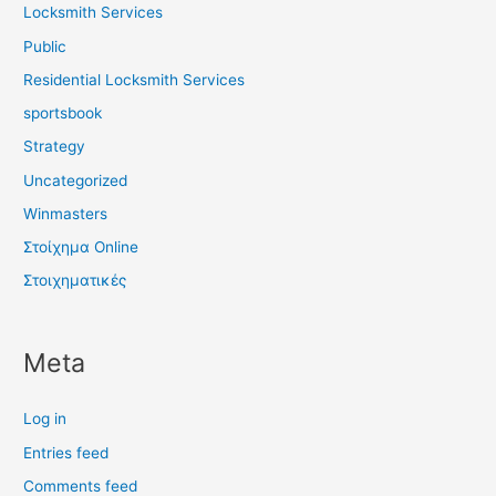
Locksmith Services
Public
Residential Locksmith Services
sportsbook
Strategy
Uncategorized
Winmasters
Στοίχημα Online
Στοιχηματικές
Meta
Log in
Entries feed
Comments feed