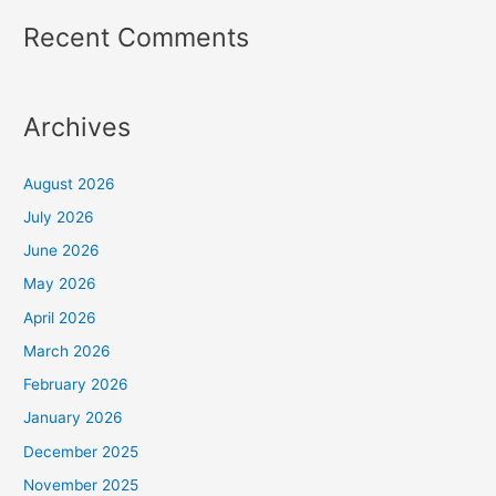
Recent Comments
Archives
August 2026
July 2026
June 2026
May 2026
April 2026
March 2026
February 2026
January 2026
December 2025
November 2025