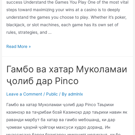
success Understand the Games You Play One of the most vital
steps toward maximizing your wins at a casino is to deeply
understand the games you choose to play. Whether it’s poker,
blackjack, or slot machines, each game has its own set of
rules, strategies, and …
Maximize
Read More »
your
wins
Гамбо ва хатар Муколамаи
essential
tips
ҷолиб дар Pinco
and
tricks
Leave a Comment
/
Public
/ By
admlnlx
for
Гамбо ва хатар Муколамаи ҷолиб дар Pinco Таърихи
casino
казиноҳо ва таҷрибаи бозӣ Казиноҳо дар таърихи навин як
success
раванди марбут ба хатар ва гамбо мебошанд, ки дар
ҷомеаи ҷаҳонӣ ҷойгоҳи махсуси худро доранд. Ин
муассисаҳо барои бозигарон имконият медиҳанд, ки бо