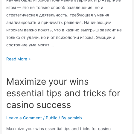
начинающих игроков Понимание азартных игр Азартные
игры — это не только способ развлечения, но и
стратегическая деятельность, требующая умения
анализировать и принимать решения. Начинающим
игрокам важно понять, что в казино выигрыш зависит не
только от удачи, но и от психологии игрока. Эмоции и
состояние ума могут …
Советы
Read More »
по
выигрышу
Maximize your wins
в
казино
essential tips and tricks for
от
casino success
Pinco
casino
Leave a Comment
/
Public
/ By
admlnlx
для
начинающих
Maximize your wins essential tips and tricks for casino
игроков